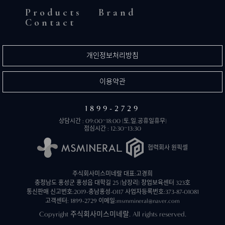
Products
Brand
Contact
개인정보처리방침
이용약관
1899-2729
상담시간 : 09:00~18:00 (토,일,공휴일휴무)
점심시간 : 12:30~13:30
협력회사 원픽셀
주식회사미스미네랄 대표:고경희
충청남도 홍성군 홍성읍 대학길 25 (남장리) 창업보육센터 323호
통신판매 신고번호:2019-충남홍성-0117
사업자등록번호:373-87-01081
고객센터: 1899-2729
이메일:msmmineral@naver.com
Copyright 주식회사미스미네랄. All rights reserved.